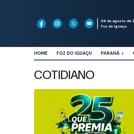
08 de agosto de 
Foz do Iguaçu
HOME
FOZ DO IGUAÇU
PARANÁ
COTIDIANO