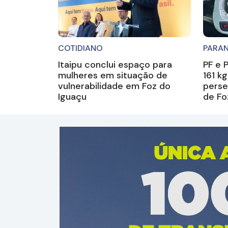
COTIDIANO
PARA
Itaipu conclui espaço para
PF e 
mulheres em situação de
161 k
vulnerabilidade em Foz do
perse
Iguaçu
de Fo