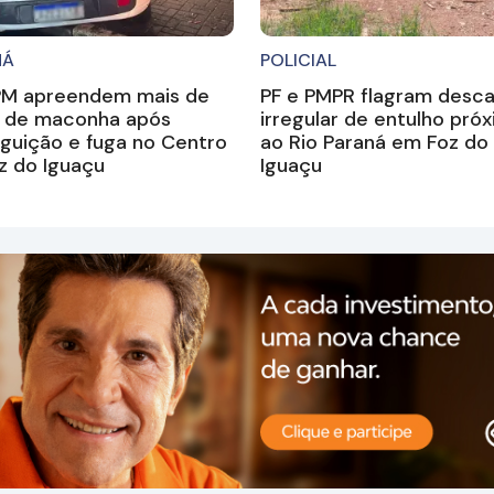
NÁ
POLICIAL
PM apreendem mais de
PF e PMPR flagram desca
g de maconha após
irregular de entulho pró
guição e fuga no Centro
ao Rio Paraná em Foz do
z do Iguaçu
Iguaçu