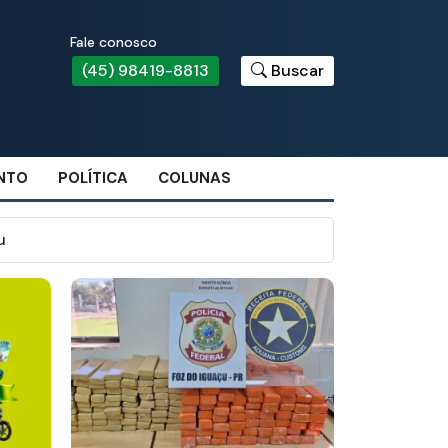
Fale conosco
(45) 98419-8813
Buscar
NTO
POLÍTICA
COLUNAS
perados