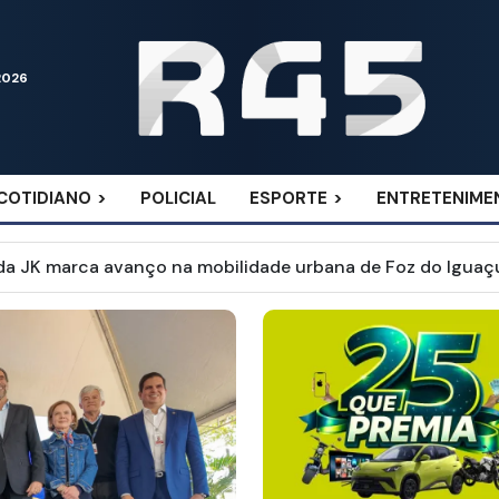
2026
COTIDIANO
POLICIAL
ESPORTE
ENTRETENIME
o Sicoob Três Fronteiras terá BYD Dolphin zero para coo