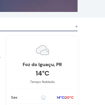
o
Foz do Iguaçu, PR
14°C
Tempo Nublado
Sex
14°C
|
20°C