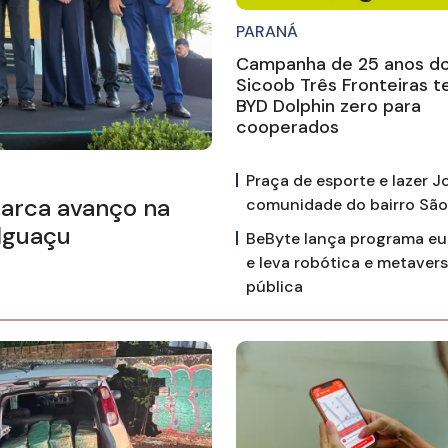
PARANÁ
Campanha de 25 anos d
Sicoob Três Fronteiras t
BYD Dolphin zero para
cooperados
Praça de esporte e lazer J
marca avanço na
comunidade do bairro Sã
Iguaçu
BeByte lança programa eu
e leva robótica e metaver
pública