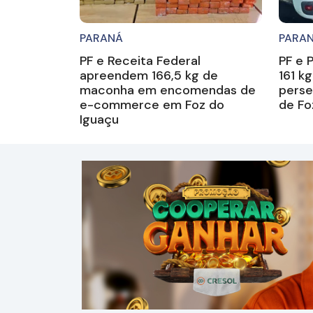
PARANÁ
PARA
PF e Receita Federal
PF e 
apreendem 166,5 kg de
161 k
maconha em encomendas de
perse
e-commerce em Foz do
de Fo
Iguaçu