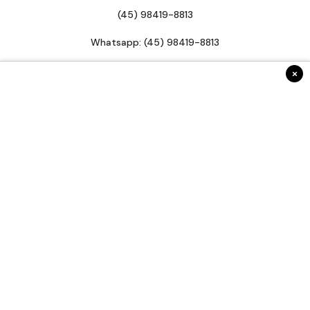
(45) 98419-8813
Whatsapp: (45) 98419-8813
contato@radar45.com.br
×
INSTITUCIONAL
Anuncie Conosco
Fale Conosco
Expediente
Termos de uso
Sobre nós