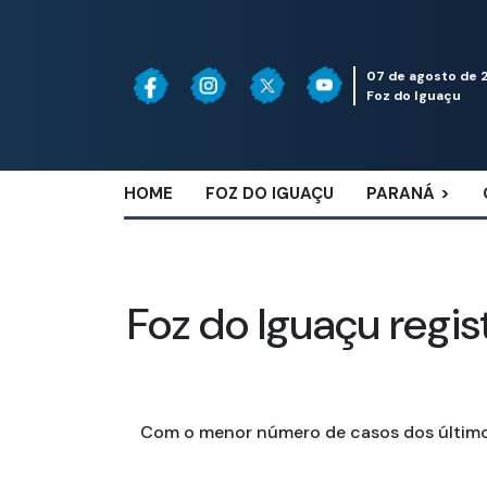
07 de agosto de 
Foz do Iguaçu
HOME
FOZ DO IGUAÇU
PARANÁ
Foz do Iguaçu regi
Com o menor número de casos dos último