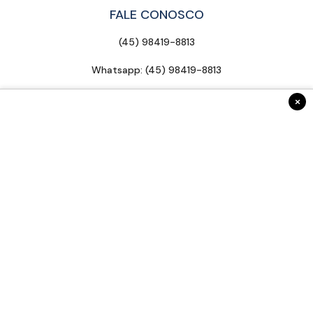
FALE CONOSCO
(45) 98419-8813
Whatsapp: (45) 98419-8813
contato@radar45.com.br
×
INSTITUCIONAL
Anuncie Conosco
Fale Conosco
Expediente
Termos de uso
Sobre nós