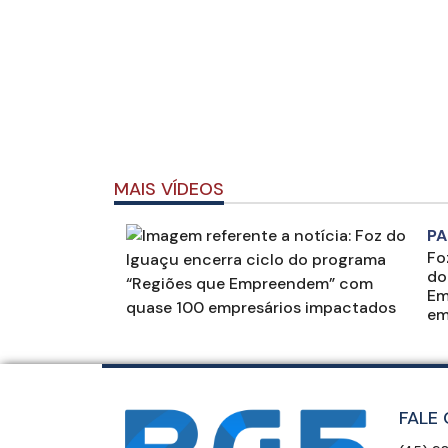
MAIS VÍDEOS
PA
Fo
do
Em
em
FALE