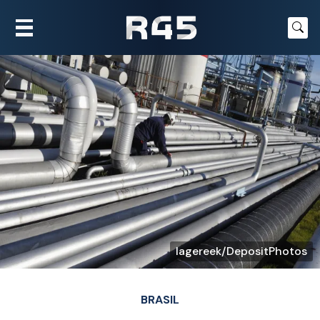
lagereek/DepositPhotos
BRASIL