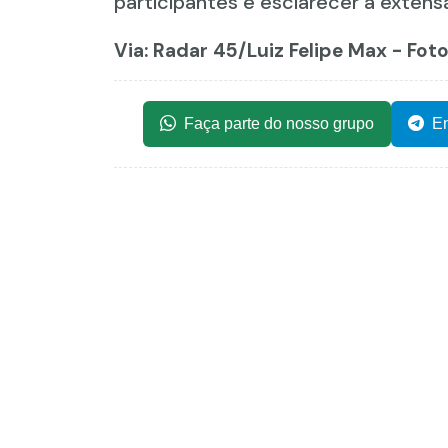
participantes e esclarecer a exten
Via: Radar 45
/Luiz Felipe Max - Fot
Faça parte do nosso grupo
En