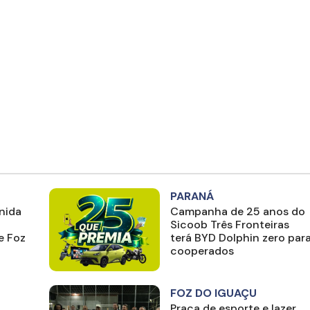
PARANÁ
nida
Campanha de 25 anos do
Sicoob Três Fronteiras
e Foz
terá BYD Dolphin zero par
cooperados
FOZ DO IGUAÇU
Praça de esporte e lazer