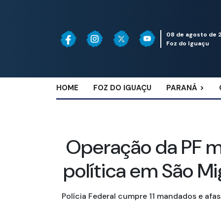
08 de agosto de 
Foz do Iguaçu
HOME
FOZ DO IGUAÇU
PARANÁ
Operação da PF m
política em São Mi
Polícia Federal cumpre 11 mandados e afas