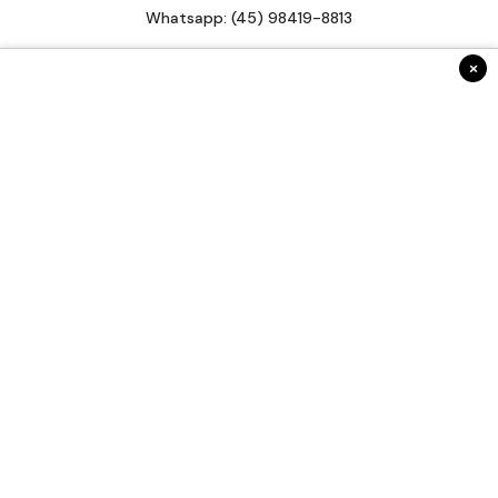
Whatsapp: (45) 98419-8813
contato@radar45.com.br
×
INSTITUCIONAL
Anuncie Conosco
Fale Conosco
Expediente
Termos de uso
Sobre nós
Radar 45 - A fronteira ao alcance de todos!