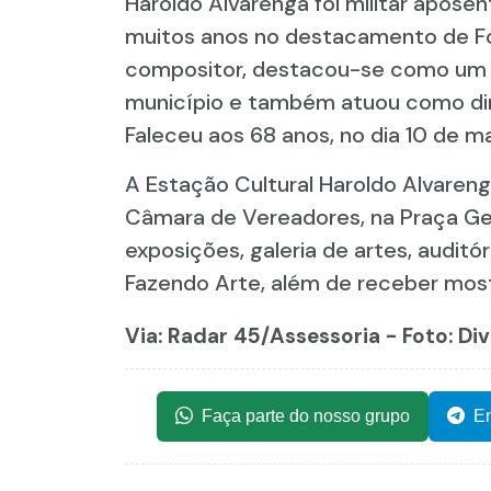
Haroldo Alvarenga foi militar apose
muitos anos no destacamento de Foz
compositor, destacou-se como um d
município e também atuou como dire
Faleceu aos 68 anos, no dia 10 de m
A Estação Cultural Haroldo Alvarenga
Câmara de Vereadores, na Praça Ge
exposições, galeria de artes, auditó
Fazendo Arte, além de receber mostra
Via: Radar 45
/Assessoria - Foto: Di
Faça parte do nosso grupo
En