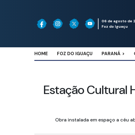
06 de agosto de 
Foz do Iguaçu
HOME
FOZ DO IGUAÇU
PARANÁ
Estação Cultural
Obra instalada em espaço a céu abe