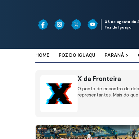
08 de agosto de 
Foz do Iguaçu
HOME
FOZ DO IGUAÇU
PARANÁ
X da Fronteira
O ponto de encontro do deba
representantes. Mais do que 